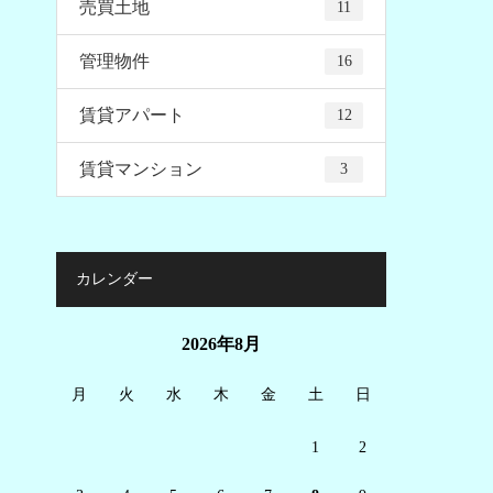
売買土地
11
管理物件
16
賃貸アパート
12
賃貸マンション
3
カレンダー
2026年8月
月
火
水
木
金
土
日
1
2