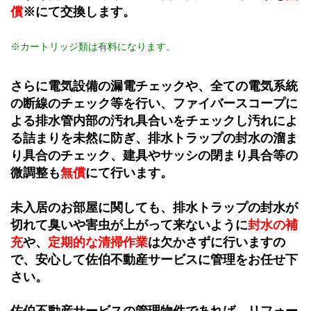
償
※にて交換します。
※カートリッジ類は有料になります。
さらに電気設備の漏電チェックや、全ての電気系統
の断線のチェック等を行い、ファイバースコープに
よる排水管内部の汚れ具合いをチェックし汚れによ
る詰まりを未然に防ぎ、排水トラップの封水の溜ま
り具合のチェック、建具やサッシの閉まり具合等の
微調整も
無償
にて行います。
未入居のお部屋に関しても、排水トラップの封水が
切れて臭いや害虫が上がって来ないように
封水の補
充
や、
定期的な清掃作業
は欠かさずに行いますの
で、安心して佐伯不動産サービスに管理をお任せ下
さい。
佐伯不動産サービスの管理物件であれば、リフォー