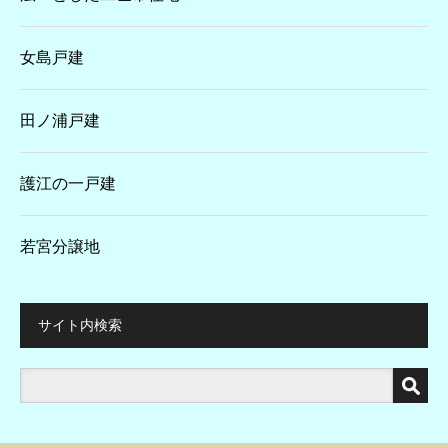
女島戸建
田ノ浦戸建
護江の一戸建
若宮分譲地
サイト内検索