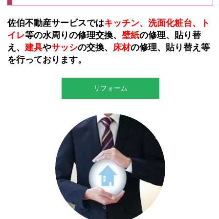
佐伯不動産サービスでは
キッチン、洗面化
粧
台、
ト
イレ
等の水周りの修理交換、
壁紙
の
修
理
、貼り替
え、
建具
や
サッシ
の交換、
床材
の
修
理、貼り替え等
を行ってお
ります。
リフォーム