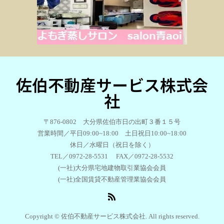
佐伯不動産サービス株式会
社
〒876-0802 大分県佐伯市日の出町３番１５号
営業時間／平日09:00~18:00 土日祝日10:00~18:00
休日／水曜日（祝日を除く）
TEL／0972-28-5531 FAX／0972-28-5532
(一社)大分県宅地建物取引業協会会員
(一社)全国賃貸不動産管理業協会会員
Copyright © 佐伯不動産サービス株式会社. All rights reserved.