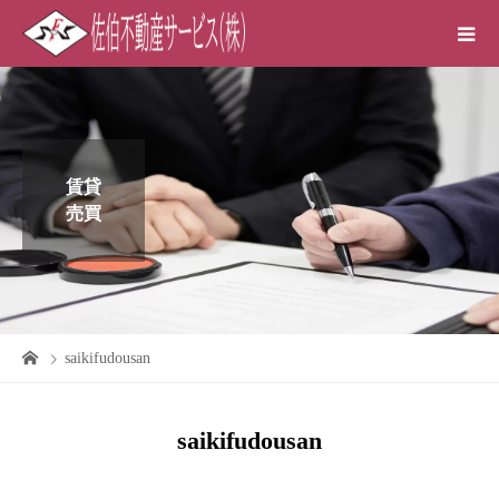
賃貸
売買
saikifudousan
saikifudousan