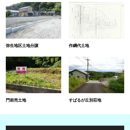
弥生地区土地分譲
作綱代土地
門前売土地
すばるが丘別荘地