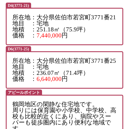
D4(3771-21)
所在地：大分県佐伯市若宮町3771番21
地目 ：宅地
地積 ：251.18㎡（75.9坪）
価格 ：
7,440,000
円
D6(3771-25)
所在地：大分県佐伯市若宮町3771番25
地目 ：宅地
地積 ：236.07㎡（71.4坪）
価格 ：
6,640,000
円
アピールポイント
鶴岡地区の閑静な住宅地です。
周りには保育園や小学校、中学校、高
校も比較的近くにあり、病院やスー
パーも徒歩圏内にあり便利な地域で
す。