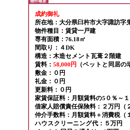
物件概要
成約御礼
所在地：大分県臼杵市大字諏訪字鬼塚
物件種目：賃貸一戸建
専有面積：76.18㎡
間取り：４DK
構造：木造セメント瓦葺２階建
賃料：
58
,000円
（ペットと同居の
敷金：０円
礼金：０円
更新料：０円
家賃保証料：月額賃料の5０％～
借家人賠償責任保険料：２万円（
仲介手数料：月額賃料＋消費税（
ハウスクリーニング代：５万円