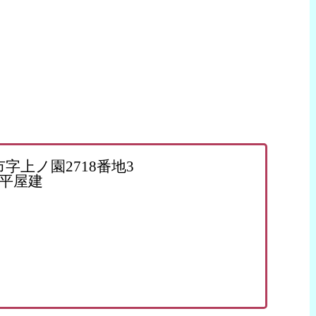
上ノ園2718番地3
平屋建