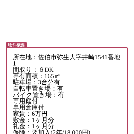
物件概要
所在地：佐伯市弥生大字井崎1541番地
1
間取り：６DK
専有面積：165㎡
駐車場：3台分有
自転車置き場：有
バイク置き場：有
専用庭付
専用倉庫付
家賃：6万円
敷金：1ヶ月分
礼金：1ヶ月分
保険：要加入(2年/18,000円)