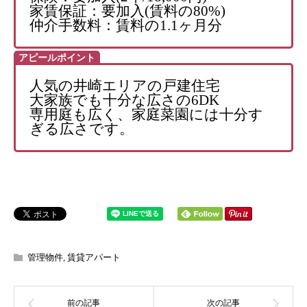
家賃保証：要加入(賃料の80%)
仲介手数料：賃料の1.1ヶ月分
アピールポイント
人気の井崎エリアの戸建住宅
大家族でも十分な広さの6DK
専用庭も広く、家庭菜園には十分す
ぎる広さです。
管理物件
,
賃貸アパート